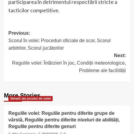
participarea în detrimentul respectării stricte a
tacticilor competitive.
Post
Previous:
Scorul în volei: Proceduri oficiale de scor, Scorul
navigation
arbitrilor, Scorul jucătorilor
Next:
Regulile volei: Întârzieri în joc, Condiții meteorologice,
Probleme ale facilității
More Stories
Variatii ale jocului de volei
Regulile volei: Regulile pentru diferite grupe de
vârstă, Regulile pentru diferite niveluri de abilități,
Regulile pentru diferite genuri
Alina Georgescu
06/02/2026
0