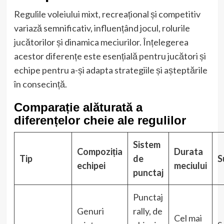
Regulile voleiului mixt, recreațional și competitiv
variază semnificativ, influențând jocul, rolurile
jucătorilor și dinamica meciurilor. Înțelegerea
acestor diferențe este esențială pentru jucători și
echipe pentru a-și adapta strategiile și așteptările
în consecință.
Comparație alăturată a
diferențelor cheie ale regulilor
Sistem
Compoziția
Durata
Tip
de
S
echipei
meciului
punctaj
Punctaj
Genuri
rally, de
Cel mai