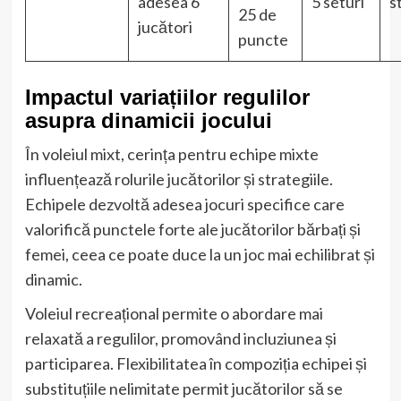
adesea 6
5 seturi
s
25 de
jucători
puncte
Impactul variațiilor regulilor
asupra dinamicii jocului
În voleiul mixt, cerința pentru echipe mixte
influențează rolurile jucătorilor și strategiile.
Echipele dezvoltă adesea jocuri specifice care
valorifică punctele forte ale jucătorilor bărbați și
femei, ceea ce poate duce la un joc mai echilibrat și
dinamic.
Voleiul recreațional permite o abordare mai
relaxată a regulilor, promovând incluziunea și
participarea. Flexibilitatea în compoziția echipei și
substituțiile nelimitate permit jucătorilor să se