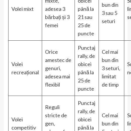
mixte,
obicei
S
bun din
Volei mixt
adesea 3
până la
l
3 sau 5
bărbați și 3
21 sau
s
seturi
femei
25 de
puncte
Punctaj
Orice
Cel mai
rally, de
amestec de
bun din
Volei
obicei
S
genuri,
3 seturi,
recreațional
până la
n
adesea mai
limitat
25 de
flexibil
de timp
puncte
Punctaj
Reguli
rally, de
stricte de
Cel mai
S
Volei
obicei
gen,
bun din
l
competitiv
până la