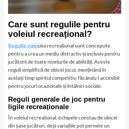
Care sunt regulile pentru
voleiul recreațional?
Regulile volei
ului recreațional sunt concepute
pentru a crea un mediu distractiv și inclusiv pentru
jucătorii de toate nivelurile de abilități. Aceste
reguli simplifică de obicei jocul, menținând în
același timp spiritul competitiv, făcându-l accesibil
pentru jocuri ocazionale și întâlniri sociale.
Reguli generale de joc pentru
ligile recreaționale
În voleiul recreațional, echipele constau de obicei
din șase jucători, deși variațiile pot permite un