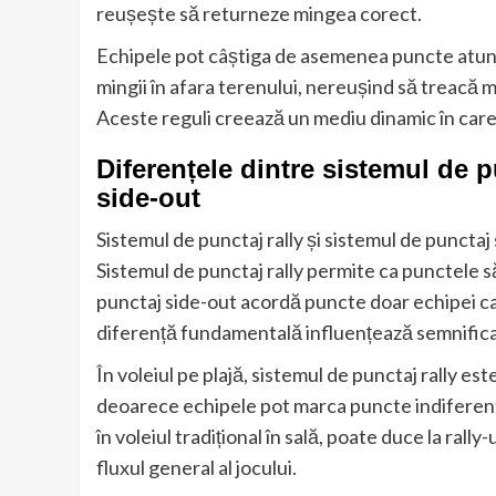
reușește să returneze mingea corect.
Echipele pot câștiga de asemenea puncte atunci
mingii în afara terenului, nereușind să treacă mi
Aceste reguli creează un mediu dinamic în car
Diferențele dintre sistemul de p
side-out
Sistemul de punctaj rally și sistemul de puncta
Sistemul de punctaj rally permite ca punctele să 
punctaj side-out acordă puncte doar echipei ca
diferență fundamentală influențează semnificati
În voleiul pe plajă, sistemul de punctaj rally es
deoarece echipele pot marca puncte indiferent 
în voleiul tradițional în sală, poate duce la rall
fluxul general al jocului.