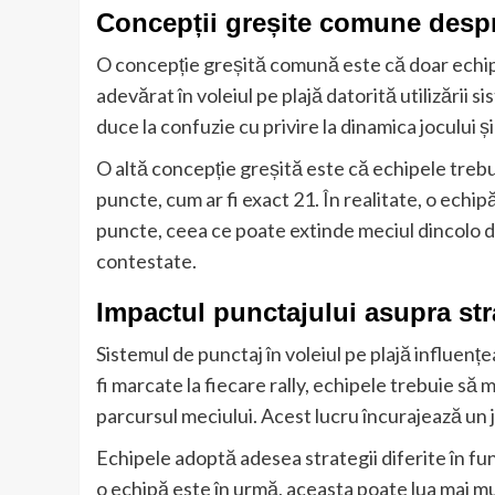
Concepții greșite comune despre
O concepție greșită comună este că doar echi
adevărat în voleiul pe plajă datorită utilizării 
duce la confuzie cu privire la dinamica jocului și 
O altă concepție greșită este că echipele treb
puncte, cum ar fi exact 21. În realitate, o echi
puncte, ceea ce poate extinde meciul dincolo de 
contestate.
Impactul punctajului asupra str
Sistemul de punctaj în voleiul pe plajă influen
fi marcate la fiecare rally, echipele trebuie să
parcursul meciului. Acest lucru încurajează un jo
Echipele adoptă adesea strategii diferite în fu
o echipă este în urmă, aceasta poate lua mai mu