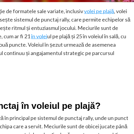
ție de formatele sale variate, inclusiv
volei pe plajă
, volei
olosește sistemul de punctaj rally, care permite echipelor să
ește ritmul și entuziasmul jocului. Meciurile sunt de
, cum ar fi 21
în volei
ul pe plajă și 25 în voleiul în sală, cu
n două puncte. Voleiul în șezut urmează de asemenea
ul continuu și angajamentul strategic pe parcursul
ctaj în voleiul pe plajă?
ză în principal pe sistemul de punctaj rally, unde un punct
echipa care a servit. Meciurile sunt de obicei jucate până