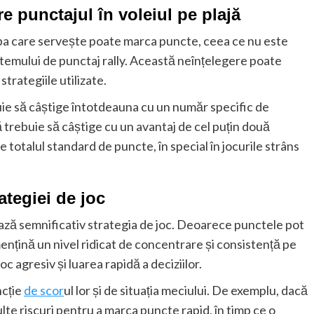
 punctajul în voleiul pe plajă
pa care servește poate marca puncte, ceea ce nu este
sistemului de punctaj rally. Această neînțelegere poate
strategiile utilizate.
uie să câștige întotdeauna cu un număr specific de
pă trebuie să câștige cu un avantaj de cel puțin două
totalul standard de puncte, în special în jocurile strâns
ategiei de joc
țează semnificativ strategia de joc. Deoarece punctele pot
 mențină un nivel ridicat de concentrare și consistență pe
c agresiv și luarea rapidă a deciziilor.
ncție
de scor
ul lor și de situația meciului. De exemplu, dacă
lte riscuri pentru a marca puncte rapid, în timp ce o