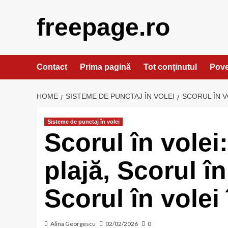
Skip
to
freepage.ro
content
Contact
Prima pagină
Tot conținutul
Pove
HOME
SISTEME DE PUNCTAJ ÎN VOLEI
SCORUL ÎN V
Sisteme de punctaj în volei
Scorul în volei
plajă, Scorul în
Scorul în volei
Alina Georgescu
02/02/2026
0