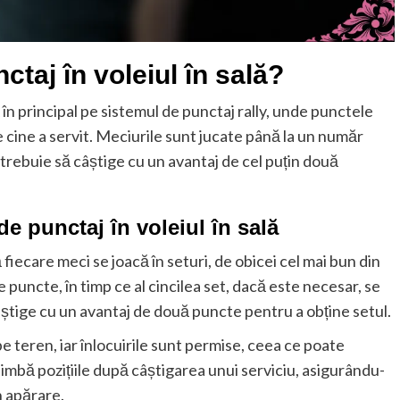
taj în voleiul în sală?
 în principal pe sistemul de punctaj rally, unde punctele
e cine a servit. Meciurile sunt jucate până la un număr
ă trebuie să câștige cu un avantaj de cel puțin două
de punctaj în voleiul în sală
ă fiecare meci se joacă în seturi, de obicei cel mai bun din
e puncte, în timp ce al cincilea set, dacă este necesar, se
âștige cu un avantaj de două puncte pentru a obține setul.
e teren, iar înlocuirile sunt permise, ceea ce poate
chimbă pozițiile după câștigarea unui serviciu, asigurându-
în apărare.