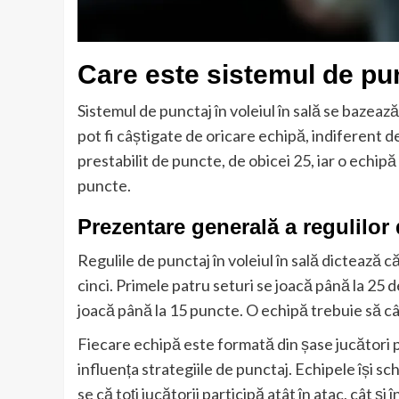
Care este sistemul de punc
Sistemul de punctaj în voleiul în sală se bazează
pot fi câștigate de oricare echipă, indiferent d
prestabilit de puncte, de obicei 25, iar o echip
puncte.
Prezentare generală a regulilor 
Regulile de punctaj în voleiul în sală dictează c
cinci. Primele patru seturi se joacă până la 25 d
joacă până la 15 puncte. O echipă trebuie să c
Fiecare echipă este formată din șase jucători p
influența strategiile de punctaj. Echipele își s
se că toți jucătorii participă atât în atac, cât și 