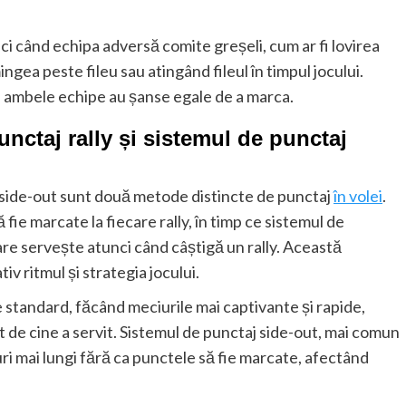
 când echipa adversă comite greșeli, cum ar fi lovirea
ngea peste fileu sau atingând fileul în timpul jocului.
e ambele echipe au șanse egale de a marca.
unctaj rally și sistemul de punctaj
j side-out sunt două metode distincte de punctaj
în volei
.
fie marcate la fiecare rally, în timp ce sistemul de
re servește atunci când câștigă un rally. Această
v ritmul și strategia jocului.
te standard, făcând meciurile mai captivante și rapide,
de cine a servit. Sistemul de punctaj side-out, mai comun
y-uri mai lungi fără ca punctele să fie marcate, afectând