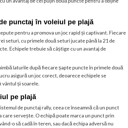
e cu un avantaj de cel puțin două puncte pentru a obține
de punctaj în voleiul pe plajă
ncepute pentru a promova un joc rapid și captivant. Fiecare
ei seturi, cu primele două seturi jucate până la 21 de
uncte. Echipele trebuie să câștige cu un avantaj de
chimbă laturile după fiecare șapte puncte în primele două
t lucru asigură un joc corect, deoarece echipele se
 vântul și soarele.
ul pe plajă
 sistemul de punctaj rally, ceea ce înseamnă că un punct
ipa care servește. O echipă poate marca un punct prin
 având-o să cadă în teren, sau dacă echipa adversă nu