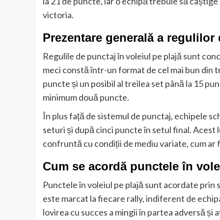
la 21 de puncte, iar o echipă trebuie să câștig
victoria.
Prezentare generală a regulilor 
Regulile de punctaj în voleiul pe plajă sunt co
meci constă într-un format de cel mai bun din tr
puncte și un posibil al treilea set până la 15 p
minimum două puncte.
În plus față de sistemul de punctaj, echipele s
seturi și după cinci puncte în setul final. Aces
confruntă cu condiții de mediu variate, cum ar fi
Cum se acordă punctele în volei
Punctele în voleiul pe plajă sunt acordate prin
este marcat la fiecare rally, indiferent de ech
lovirea cu succes a mingii în partea adversă și