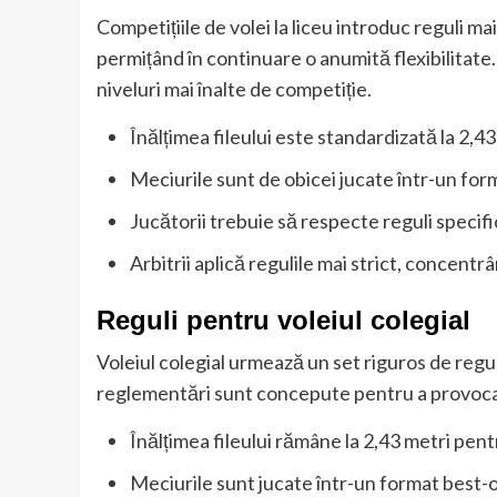
Competițiile de volei la liceu introduc reguli mai
permițând în continuare o anumită flexibilitate.
niveluri mai înalte de competiție.
Înălțimea fileului este standardizată la 2,43
Meciurile sunt de obicei jucate într-un form
Jucătorii trebuie să respecte reguli specific
Arbitrii aplică regulile mai strict, concentr
Reguli pentru voleiul colegial
Voleiul colegial urmează un set riguros de regul
reglementări sunt concepute pentru a provoca j
Înălțimea fileului rămâne la 2,43 metri pent
Meciurile sunt jucate într-un format best-of-