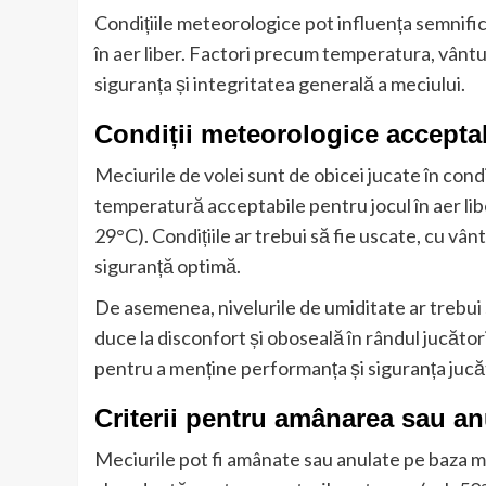
Condițiile meteorologice pot influența semnifica
în aer liber. Factori precum temperatura, vântul
siguranța și integritatea generală a meciului.
Condiții meteorologice acceptab
Meciurile de volei sunt de obicei jucate în cond
temperatură acceptabile pentru jocul în aer libe
29°C). Condițiile ar trebui să fie uscate, cu vânt 
siguranță optimă.
De asemenea, nivelurile de umiditate ar trebui
duce la disconfort și oboseală în rândul jucători
pentru a menține performanța și siguranța jucăt
Criterii pentru amânarea sau an
Meciurile pot fi amânate sau anulate pe baza ma