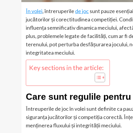
În volei
, întreruperile
de joc
sunt pauze esențial
jucătorilor și corectitudinea competiției. Condiț
influența semnificativ dinamica meciului, afectâ
plus, problemele legate de facilități, cum ar fi 
terenului, pot perturba desfășurarea jocului, 
integritatea meciului.
Key sections in the article:
Care sunt regulile pentru 
Întreuperile de joc în volei sunt definite ca pa
siguranța jucătorilor și competiția corectă. În
menținerea fluxului și integrității meciului.