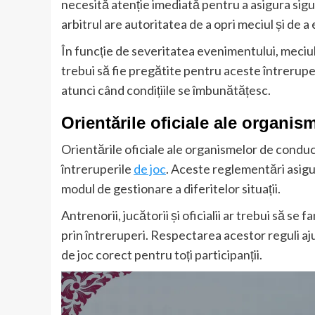
necesită atenție imediată pentru a asigura sigura
arbitrul are autoritatea de a opri meciul și de a 
În funcție de severitatea evenimentului, meciu
trebui să fie pregătite pentru aceste întreruper
atunci când condițiile se îmbunătățesc.
Orientările oficiale ale organi
Orientările oficiale ale organismelor de conduc
întreruperile
de joc
. Aceste reglementări asigur
modul de gestionare a diferitelor situații.
Antrenorii, jucătorii și oficialii ar trebui să se
prin întreruperi. Respectarea acestor reguli aju
de joc corect pentru toți participanții.