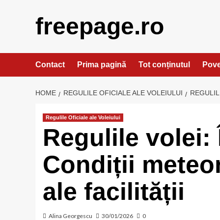
Skip
to
freepage.ro
content
Contact
Prima pagină
Tot conținutul
Pove
HOME
REGULILE OFICIALE ALE VOLEIULUI
REGULIL
Regulile Oficiale ale Voleiului
Regulile volei: 
Condiții meteo
ale facilității
Alina Georgescu
30/01/2026
0