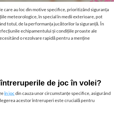
e care au loc din motive specifice, prioritizând siguranța
iile meteorologice, în special în medii exterioare, pot
nd totul, de la performanța jucătorilor la siguranță. În
defecțiunile echipamentului și condițiile proaste ale
necesitând o rezolvare rapidă pentru a menține
întreruperile de joc în volei?
uze
în joc
din cauza unor circumstanțe specifice, asigurând
țelegerea acestor întreruperi este crucială pentru