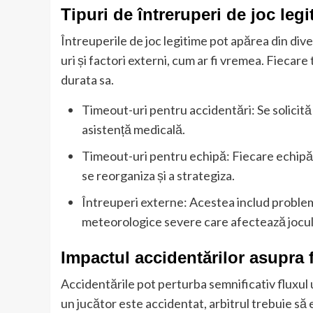
Tipuri de întreruperi de joc leg
Întreuperile de joc legitime pot apărea din diver
uri și factori externi, cum ar fi vremea. Fiecar
durata sa.
Timeout-uri pentru accidentări: Se solicită
asistență medicală.
Timeout-uri pentru echipă: Fiecare echipă 
se reorganiza și a strategiza.
Întreuperi externe: Acestea includ problem
meteorologice severe care afectează jocul
Impactul accidentărilor asupra 
Accidentările pot perturba semnificativ fluxul
un jucător este accidentat, arbitrul trebuie să