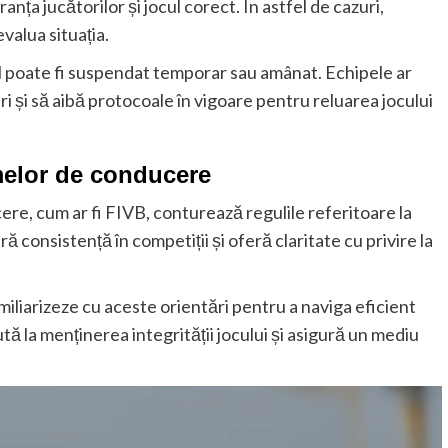
nța jucătorilor și jocul corect. În astfel de cazuri,
evalua situația.
l poate fi suspendat temporar sau amânat. Echipele ar
i și să aibă protocoale în vigoare pentru reluarea jocului
smelor de conducere
ere, cum ar fi FIVB, conturează regulile referitoare la
ă consistență în competiții și oferă claritate cu privire la
 familiarizeze cu aceste orientări pentru a naviga eficient
tă la menținerea integrității jocului și asigură un mediu