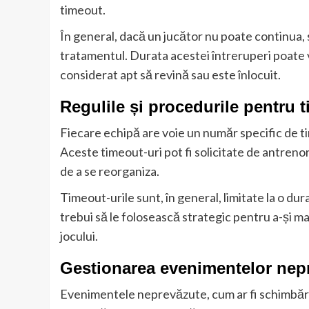
timeout.
În general, dacă un jucător nu poate continua, 
tratamentul. Durata acestei întreruperi poate 
considerat apt să revină sau este înlocuit.
Regulile și procedurile pentru 
Fiecare echipă are voie un număr specific de ti
Aceste timeout-uri pot fi solicitate de antreno
de a se reorganiza.
Timeout-urile sunt, în general, limitate la o du
trebui să le folosească strategic pentru a-și ma
jocului.
Gestionarea evenimentelor nepr
Evenimentele neprevăzute, cum ar fi schimbările