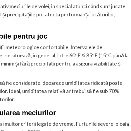
tiv meciurile de volei, în special atunci când sunt jucate
 și precipitațiile pot afecta performanța jucătorilor,
ile pentru joc
iții meteorologice confortabile. Intervalele de
r se situează, în general, între 60°F și 85°F (15°C până la
minim și fără precipitații pentru a asigura vizibilitate și
 să fie considerate, deoarece umiditatea ridicată poate
lor. Ideal, umiditatea relativă ar trebui să fie sub 70%
orilor.
ularea meciurilor
i multor criterii legate de vreme. Furtunile severe, ploaia