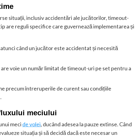
itime
se situații, inclusiv accidentări ale jucătorilor, timeout-
e tip are reguli specifice care guvernează implementarea și
 atunci când un jucător este accidentat și necesită
are voie un număr limitat de timeout-uri pe set pentru a
e precum întreruperile de curent sau condițiile
.
fluxului meciului
 unui meci
de volei
, ducând adesea la pauze extinse. Când
 evalueze situația și să decidă dacă este necesar un