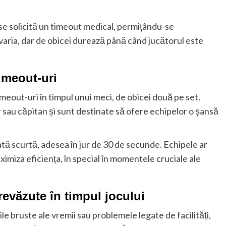
se solicită un timeout medical, permițându-se
varia, dar de obicei durează până când jucătorul este
timeout-uri
meout-uri în timpul unui meci, de obicei două pe set.
r sau căpitan și sunt destinate să ofere echipelor o șansă
rată scurtă, adesea în jur de 30 de secunde. Echipele ar
ximiza eficiența, în special în momentele cruciale ale
evăzute în timpul jocului
 bruste ale vremii sau problemele legate de facilități,